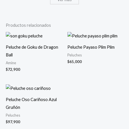
página
de
producto
Productos relacionados
Peluche de Goku de Dragon
Peluche Payaso Plim Plim
Ball
Peluches
$
65,000
Amine
$
72,900
Peluche Oso Cariñoso Azul
Gruñón
Peluches
$
97,900