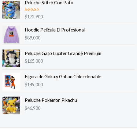
Peluche Stitch Con Pato
Valorado
$
172,900
en
5.00
de 5
Hoodie Película El Profesional
$
89,000
Peluche Gato Lucifer Grande Premium
$
165,000
Figura de Goku y Gohan Coleccionable
$
149,000
Peluche Pokémon Pikachu
$
46,900