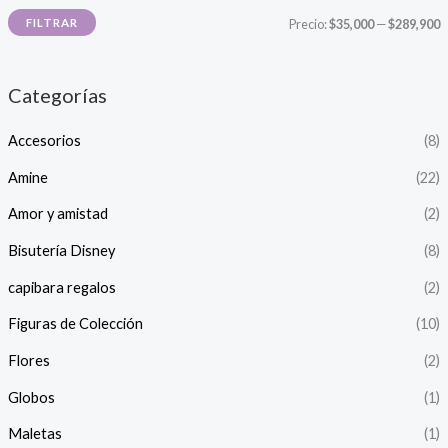
P
P
FILTRAR
Precio:
$35,000
—
$289,900
r
r
e
e
Categorías
c
c
Accesorios
(8)
i
i
o
o
Amine
(22)
Amor y amistad
(2)
í
á
Bisutería Disney
(8)
n
x
capibara regalos
(2)
i
i
Figuras de Colección
(10)
o
o
Flores
(2)
Globos
(1)
Maletas
(1)