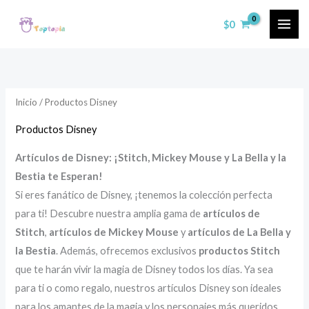
Ir
$
0
al
contenido
Inicio
/ Productos Disney
Productos Disney
Artículos de Disney: ¡Stitch, Mickey Mouse y La Bella y la
Bestia te Esperan!
Si eres fanático de Disney, ¡tenemos la colección perfecta
para ti! Descubre nuestra amplia gama de
artículos de
Stitch
,
artículos de Mickey Mouse
y
artículos de La Bella y
la Bestia
. Además, ofrecemos exclusivos
productos Stitch
que te harán vivir la magia de Disney todos los días. Ya sea
para ti o como regalo, nuestros artículos Disney son ideales
para los amantes de la magia y los personajes más queridos.