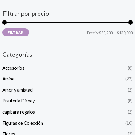
Filtrar por precio
P
P
FILTRAR
Precio:
$85,900
—
$120,000
r
r
e
e
Categorías
c
c
Accesorios
(8)
i
i
o
o
Amine
(22)
Amor y amistad
(2)
í
á
Bisutería Disney
(8)
n
x
capibara regalos
(2)
i
i
Figuras de Colección
(10)
o
o
Flores
(2)