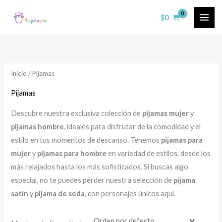
Ir
$
0
al
contenido
Inicio
/ Pijamas
Pijamas
Descubre nuestra exclusiva colección de
pijamas mujer
y
pijamas hombre
, ideales para disfrutar de la comodidad y el
estilo en tus momentos de descanso. Tenemos
pijamas para
mujer
y
pijamas para hombre
en variedad de estilos, desde los
más relajados hasta los más sofisticados. Si buscas algo
especial, no te puedes perder nuestra selección de
pijama
satín
y
pijama de seda
, con personajes únicos aquí.