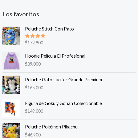
Los favoritos
Peluche Stitch Con Pato
Valorado
$
172,900
en
5.00
de 5
Hoodie Película El Profesional
$
89,000
Peluche Gato Lucifer Grande Premium
$
165,000
Figura de Goku y Gohan Coleccionable
$
149,000
Peluche Pokémon Pikachu
$
46,900