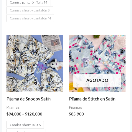
Camisa pantalón Talla M
Camisa short y pantalón S
Camisa short y pantalón M
AGOTADO
Pijama de Snoopy Satín
Pijama de Stitch en Satín
Pijamas
Pijamas
Price
$
94,000
–
$
120,000
$
85,900
range:
$94,000
Camisa short Talla S
through