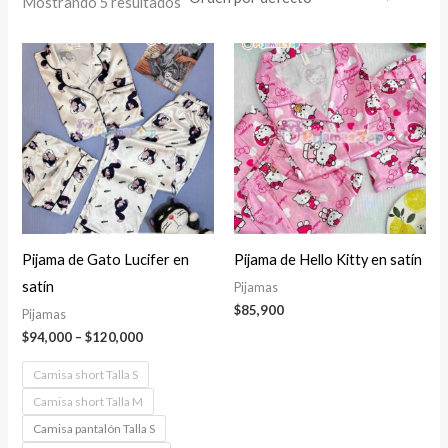
Mostrando 5 resultados
Pijama de Gato Lucifer en
Pijama de Hello Kitty en satín
satín
Pijamas
$
85,900
Pijamas
Price
$
94,000
–
$
120,000
range:
$94,000
Camisa short Talla S
through
Camisa short Talla M
$120,000
Camisa pantalón Talla S