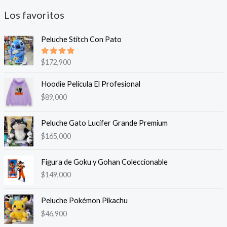
Los favoritos
Peluche Stitch Con Pato
Valorado
$
172,900
en
5.00
de 5
Hoodie Película El Profesional
$
89,000
Peluche Gato Lucifer Grande Premium
$
165,000
Figura de Goku y Gohan Coleccionable
$
149,000
Peluche Pokémon Pikachu
$
46,900