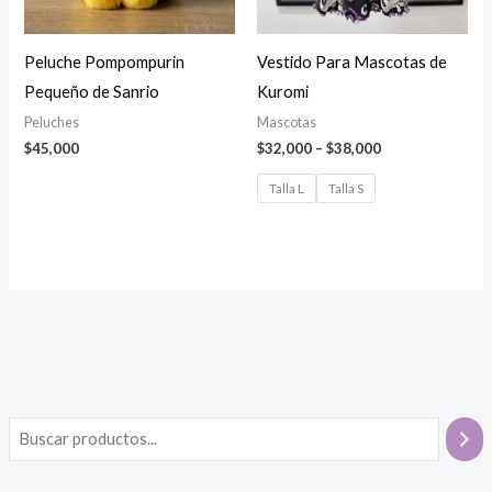
Peluche Pompompurin
Vestido Para Mascotas de
Pequeño de Sanrio
Kuromi
Peluches
Mascotas
Price
$
45,000
$
32,000
–
$
38,000
range:
$32,000
Talla L
Talla S
through
$38,000