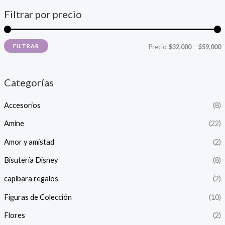
Filtrar por precio
P
P
FILTRAR
Precio:
$32,000
—
$59,000
r
r
e
e
Categorías
c
c
Accesorios
(8)
i
i
o
o
Amine
(22)
Amor y amistad
(2)
í
á
Bisutería Disney
(8)
n
x
capibara regalos
(2)
i
i
Figuras de Colección
(10)
o
o
Flores
(2)