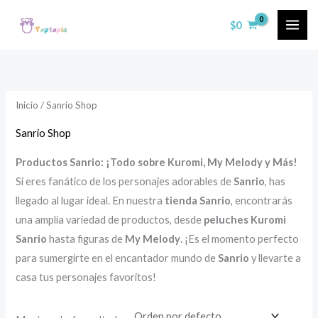
Ir
$
0
al
contenido
Inicio
/ Sanrio Shop
Sanrio Shop
Productos Sanrio: ¡Todo sobre Kuromi, My Melody y Más!
Si eres fanático de los personajes adorables de
Sanrio
, has
llegado al lugar ideal. En nuestra
tienda Sanrio
, encontrarás
una amplia variedad de productos, desde
peluches Kuromi
Sanrio
hasta figuras de
My Melody
. ¡Es el momento perfecto
para sumergirte en el encantador mundo de
Sanrio
y llevarte a
casa tus personajes favoritos!