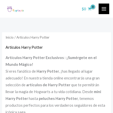
Ir
$
0
al
contenido
Inicio
/ Artículos Harry Potter
Artículos Harry Potter
Artículos Harry Potter Exclusivos : ¡Sumérgete en el
Mundo Mágico!
Si eres fanático de
Harry Potter
, ¡has llegado al lugar
adecuado! En nuestra tienda online encontrarás una gran
selección de
artículos de Harry Potter
que te permitirán
llevar la magia de Hogwarts a tu vida cotidiana. Desde
mini
Harry Potter
hasta
peluches Harry Potter
, tenemos
productos perfectos para los verdaderos seguidores de esta
icónica saga.