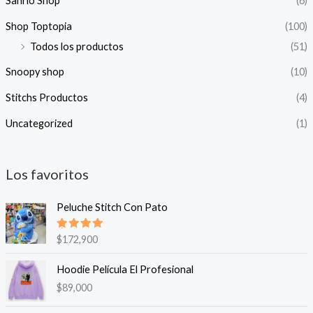
Sanrio Shop
(6)
Shop Toptopia
(100)
Todos los productos
(51)
Snoopy shop
(10)
Stitchs Productos
(4)
Uncategorized
(1)
Los favoritos
Peluche Stitch Con Pato
Valorado
$
172,900
en
5.00
de 5
Hoodie Película El Profesional
$
89,000