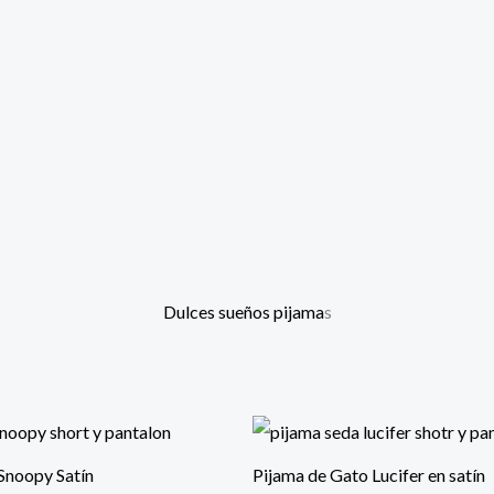
Dulces sueños pijama
s
e Gato Lucifer en satín
Pijama satín Aventura en Paña