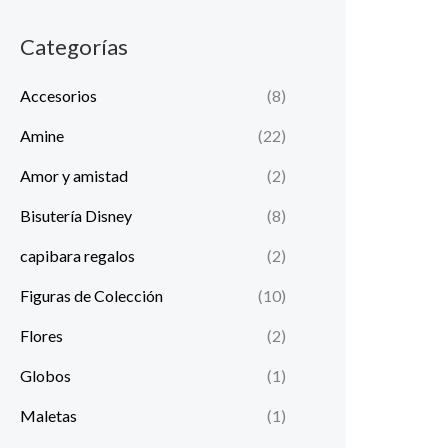
i
i
Categorías
o
o
m
m
Accesorios
(8)
í
á
Amine
(22)
n
x
Amor y amistad
(2)
i
i
m
m
Bisutería Disney
(8)
o
o
capibara regalos
(2)
Figuras de Colección
(10)
Flores
(2)
Globos
(1)
Maletas
(1)