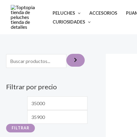
Ir
al
PELUCHES
ACCESORIOS
PIJA
contenido
CURIOSIDADES
Filtrar por precio
P
P
r
r
e
e
FILTRAR
c
c