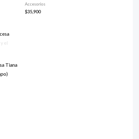
Accesorios
$
35,900
esa Tiana
apo)