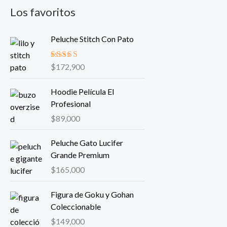
Los favoritos
Peluche Stitch Con Pato
Valorado
$
172,900
en
5.00
de
5
Hoodie Película El
Profesional
$
89,000
Peluche Gato Lucifer
Grande Premium
$
165,000
Figura de Goku y Gohan
Coleccionable
$
149,000