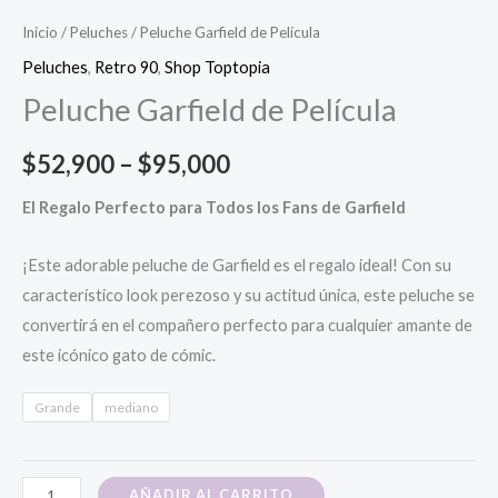
Inicio
/
Peluches
/ Peluche Garfield de Película
Peluches
,
Retro 90
,
Shop Toptopia
Peluche Garfield de Película
Price
$
52,900
–
$
95,000
range:
El Regalo Perfecto para Todos los Fans de Garfield
$52,900
¡Este adorable peluche de Garfield es el regalo ideal! Con su
through
característico look perezoso y su actitud única, este peluche se
convertirá en el compañero perfecto para cualquier amante de
$95,000
este icónico gato de cómic.
Grande
mediano
Peluche
AÑADIR AL CARRITO