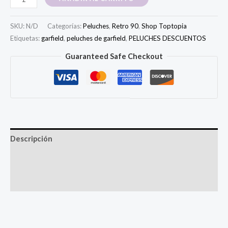
Garfield
de
SKU:
N/D
Categorías:
Peluches
,
Retro 90
,
Shop Toptopia
Película
Etiquetas:
garfield
,
peluches de garfield
,
PELUCHES DESCUENTOS
cantidad
Guaranteed Safe Checkout
Descripción
Información adicional
Valoraciones (0)