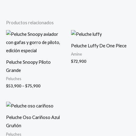
Productos relacionados
Peluche Luffy De One Piece
Amine
$
72,900
Peluche Snoopy Piloto
Grande
Peluches
Price
$
53,900
–
$
75,900
range:
$53,900
through
$75,900
Peluche Oso Cariñoso Azul
Gruñón
Peluches