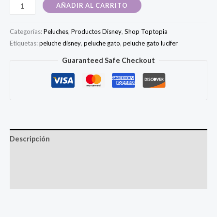
Peluche
AÑADIR AL CARRITO
Gato
lucifer
Categorías:
Peluches
,
Productos Disney
,
Shop Toptopia
cantidad
Etiquetas:
peluche disney
,
peluche gato
,
peluche gato lucifer
Guaranteed Safe Checkout
Descripción
Información adicional
Valoraciones (0)