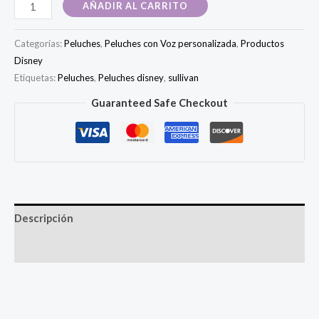
Sullivan
AÑADIR AL CARRITO
Monster
Inc
Categorías:
Peluches
,
Peluches con Voz personalizada
,
Productos
cantidad
Disney
Etiquetas:
Peluches
,
Peluches disney
,
sullivan
Guaranteed Safe Checkout
Descripción
Valoraciones (0)