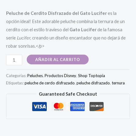
Peluche de Cerdito Disfrazado del Gato Lucifer
es la
opción ideal! Este adorable peluche combina la ternura de un
cerdito con el estilo travieso del
Gato Lucifer
de la famosa
serie
Lucifer
, creando un diseño encantador que no dejará de
robar sonrisas.</p>
Peluche
AÑADIR AL CARRITO
cerdito
disfraz
Categorías:
Peluches
,
Productos Disney
,
Shop Toptopia
del
Etiquetas:
peluche de cerdo disfrazado
,
peluche disfrazado
,
ternura
Gato
Guaranteed Safe Checkout
Lucifer
cantidad