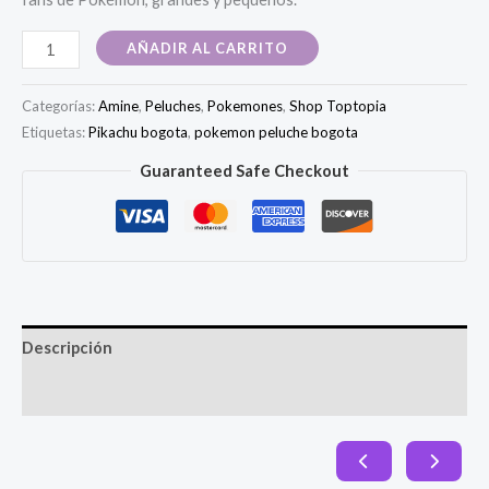
Peluche
AÑADIR AL CARRITO
Pokémon
Pikachu
Categorías:
Amine
,
Peluches
,
Pokemones
,
Shop Toptopia
cantidad
Etiquetas:
Pikachu bogota
,
pokemon peluche bogota
Guaranteed Safe Checkout
Descripción
Valoraciones (0)