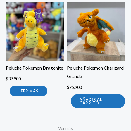
Peluche Pokemon Dragonite
Peluche Pokemon Charizard
Grande
$
39,900
P
$
75,900
LEER MÁS
$
AÑADIR AL
CARRITO
Ver más