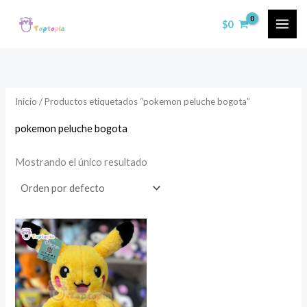
Ir
$
0
al
contenido
Inicio
/ Productos etiquetados “pokemon peluche bogota”
pokemon peluche bogota
Mostrando el único resultado