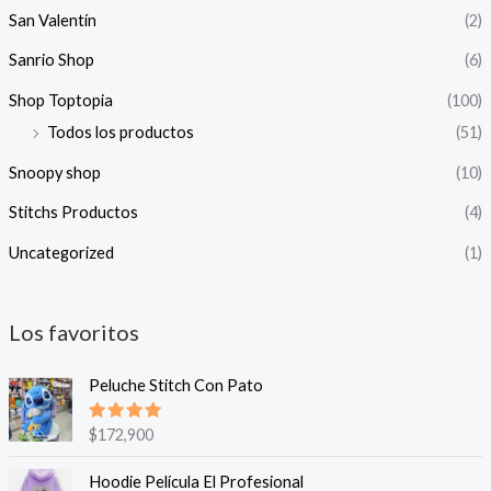
San Valentín
(2)
Sanrio Shop
(6)
Shop Toptopia
(100)
Todos los productos
(51)
Snoopy shop
(10)
Stitchs Productos
(4)
Uncategorized
(1)
Los favoritos
Peluche Stitch Con Pato
Valorado
$
172,900
en
5.00
de 5
Hoodie Película El Profesional