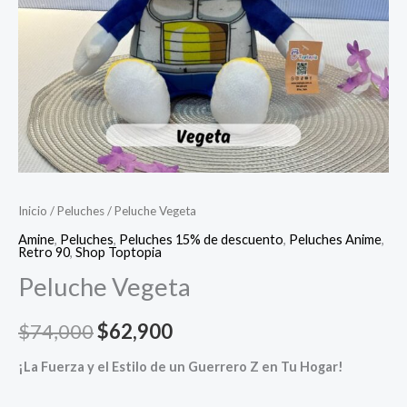
Inicio
/
Peluches
/ Peluche Vegeta
Amine
,
Peluches
,
Peluches 15% de descuento
,
Peluches Anime
,
Retro 90
,
Shop Toptopia
Peluche Vegeta
Original
Current
$
74,000
$
62,900
price
price
¡La Fuerza y el Estilo de un Guerrero Z en Tu Hogar!
was:
is: