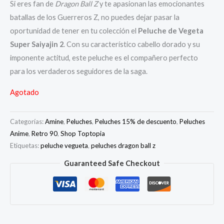
Si eres fan de
Dragon Ball Z
y te apasionan las emocionantes
$74,000.
$62,900.
batallas de los Guerreros Z, no puedes dejar pasar la
oportunidad de tener en tu colección el
Peluche de Vegeta
Super Saiyajin 2
. Con su característico cabello dorado y su
imponente actitud, este peluche es el compañero perfecto
para los verdaderos seguidores de la saga.
Agotado
Categorías:
Amine
,
Peluches
,
Peluches 15% de descuento
,
Peluches
Anime
,
Retro 90
,
Shop Toptopia
Etiquetas:
peluche vegueta
,
peluches dragon ball z
Guaranteed Safe Checkout