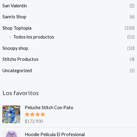
San Valentín
(2)
Sanrio Shop
(6)
Shop Toptopia
(100)
Todos los productos
(51)
Snoopy shop
(10)
Stitchs Productos
(4)
Uncategorized
(1)
Los favoritos
Peluche Stitch Con Pato
Valorado
$
172,900
en
5.00
de 5
Hoodie Película El Profesional