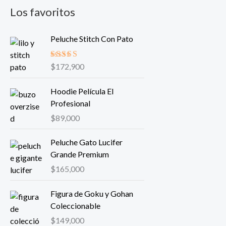
Los favoritos
Peluche Stitch Con Pato
Valorado
$
172,900
en
5.00
de
5
Hoodie Película El
Profesional
$
89,000
Peluche Gato Lucifer
Grande Premium
$
165,000
Figura de Goku y Gohan
Coleccionable
$
149,000