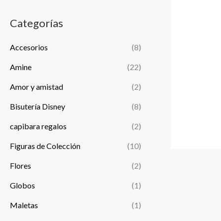
i
i
Categorías
o
o
m
m
Accesorios
(8)
í
á
Amine
(22)
n
x
Amor y amistad
(2)
i
i
m
m
Bisutería Disney
(8)
o
o
capibara regalos
(2)
Figuras de Colección
(10)
Flores
(2)
Globos
(1)
Maletas
(1)