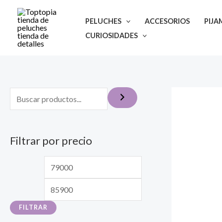
Ir
al
PELUCHES
ACCESORIOS
PIJA
contenido
CURIOSIDADES
Filtrar por precio
P
P
r
r
e
e
FILTRAR
c
c