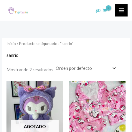
Ir
$
0
al
contenido
Inicio
/ Productos etiquetados “sanrio”
sanrio
Mostrando 2 resultados
AGOTADO