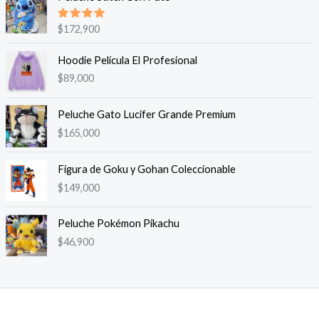
Valorado
$
172,900
en
5.00
de 5
Hoodie Película El Profesional
$
89,000
Peluche Gato Lucifer Grande Premium
$
165,000
Figura de Goku y Gohan Coleccionable
$
149,000
Peluche Pokémon Pikachu
$
46,900