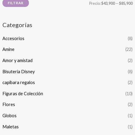
P
P
FILTRAR
Precio:
$43,900
—
$85,900
r
r
e
e
Categorías
c
c
Accesorios
(8)
i
i
o
o
Amine
(22)
Amor y amistad
(2)
í
á
Bisutería Disney
(8)
n
x
capibara regalos
(2)
i
i
Figuras de Colección
(10)
o
o
Flores
(2)
Globos
(1)
Maletas
(1)