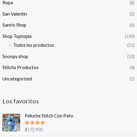
Ropa
(8)
San Valentín
(2)
Sanrio Shop
(6)
Shop Toptopia
(100)
Todos los productos
(51)
Snoopy shop
(10)
Stitchs Productos
(4)
Uncategorized
(1)
Los favoritos
Peluche Stitch Con Pato
Valorado
$
172,900
en
5.00