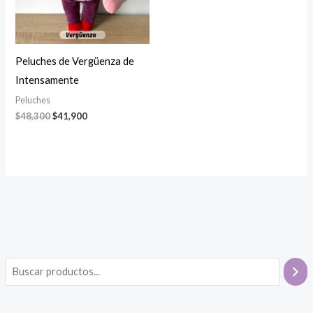
Peluches de Vergüenza de
Intensamente
Peluches
Original
Current
$
48,300
$
41,900
price
price
was:
is:
$48,300.
$41,900.