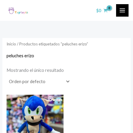
Ir
$
0
al
contenido
Inicio
/ Productos etiquetados “peluches erizo”
peluches erizo
Mostrando el único resultado