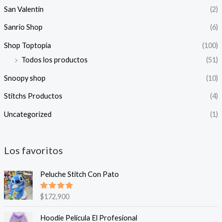
San Valentín
(2)
Sanrio Shop
(6)
Shop Toptopia
(100)
Todos los productos
(51)
Snoopy shop
(10)
Stitchs Productos
(4)
Uncategorized
(1)
Los favoritos
Peluche Stitch Con Pato
Valorado
$
172,900
en
5.00
de 5
Hoodie Película El Profesional