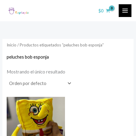
Ir
$
0
al
contenido
Inicio
/ Productos etiquetados “peluches bob esponja”
peluches bob esponja
Mostrando el único resultado