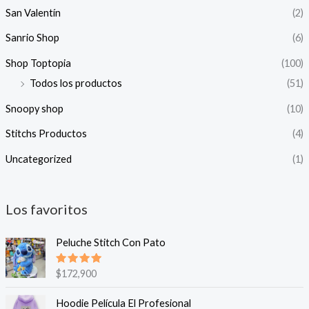
San Valentín
(2)
Sanrio Shop
(6)
Shop Toptopia
(100)
Todos los productos
(51)
Snoopy shop
(10)
Stitchs Productos
(4)
Uncategorized
(1)
Los favoritos
Peluche Stitch Con Pato
Valorado
$
172,900
en
5.00
de 5
Hoodie Película El Profesional