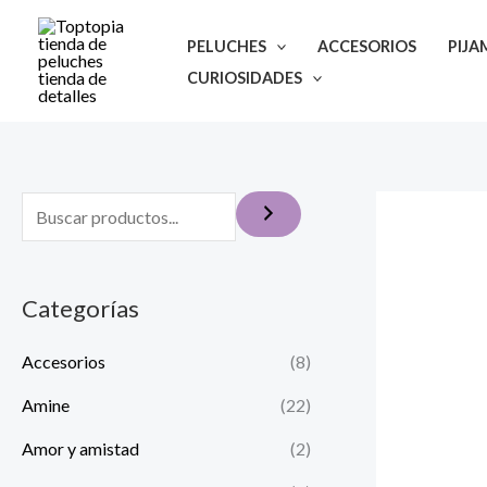
Ir
al
PELUCHES
ACCESORIOS
PIJA
contenido
CURIOSIDADES
Categorías
Accesorios
(8)
Amine
(22)
Amor y amistad
(2)