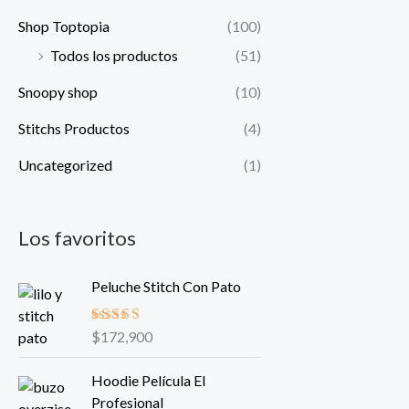
Shop Toptopia
(100)
Todos los productos
(51)
Snoopy shop
(10)
Stitchs Productos
(4)
Uncategorized
(1)
Los favoritos
Peluche Stitch Con Pato
Valorado
$
172,900
en
5.00
de
5
Hoodie Película El
Profesional