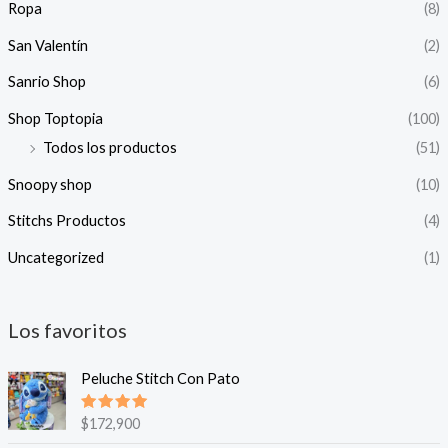
Ropa
(8)
San Valentín
(2)
Sanrio Shop
(6)
Shop Toptopia
(100)
Todos los productos
(51)
Snoopy shop
(10)
Stitchs Productos
(4)
Uncategorized
(1)
Los favoritos
Peluche Stitch Con Pato
Valorado
$
172,900
en
5.00