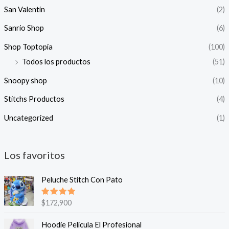
San Valentín
(2)
Sanrio Shop
(6)
Shop Toptopia
(100)
Todos los productos
(51)
Snoopy shop
(10)
Stitchs Productos
(4)
Uncategorized
(1)
Los favoritos
Peluche Stitch Con Pato
Valorado
$
172,900
en
5.00
de 5
Hoodie Película El Profesional