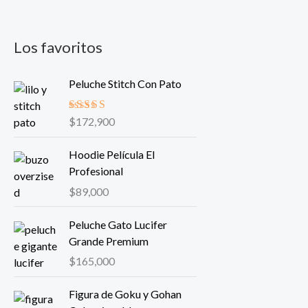
Los favoritos
Peluche Stitch Con Pato
Valorado
$
172,900
en
5.00
de
5
Hoodie Película El
Profesional
$
89,000
Peluche Gato Lucifer
Grande Premium
$
165,000
Figura de Goku y Gohan