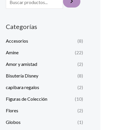
Categorías
Accesorios
(8)
Amine
(22)
Amor y amistad
(2)
Bisutería Disney
(8)
capibara regalos
(2)
Figuras de Colección
(10)
Flores
(2)
Globos
(1)