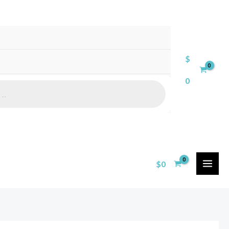
$
0
$
0