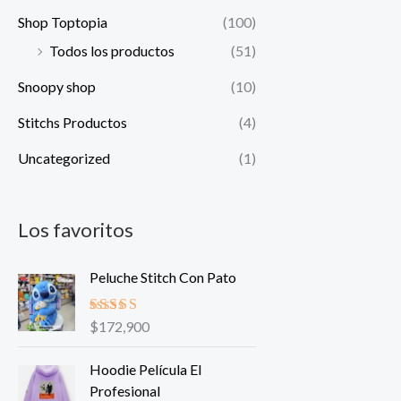
Shop Toptopia
(100)
Todos los productos
(51)
Snoopy shop
(10)
Stitchs Productos
(4)
Uncategorized
(1)
Los favoritos
Peluche Stitch Con Pato
Valorado
$
172,900
en
5.00
de
5
Hoodie Película El
Profesional