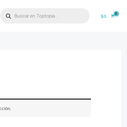
BÚSQUEDA
DE
$
0
PRODUCTOS
cción.