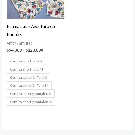
Pijama satín Aventura en
Pañales
Amor y amistad
Price
$
94,000
–
$
120,000
range:
$94,000
Camisa short Talla S
through
Camisa short Talla M
$120,000
Camisa pantalón Talla S
Camisa pantalón Talla M
Camisa short y pantalón S
Camisa short y pantalón M