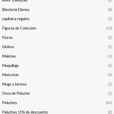
Amor y amistad
(2)
í
á
Bisutería Disney
(8)
n
x
capibara regalos
(2)
i
i
Figuras de Colección
(10)
o
o
Flores
(2)
Globos
(1)
Maletas
(1)
Maquillaje
(1)
Mascotas
(4)
Mugs y termos
(1)
Osos de Peluche
(1)
Peluches
(65)
Peluches 15% de descuento
(2)