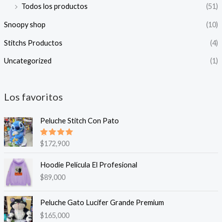
Todos los productos
(51)
Snoopy shop
(10)
Stitchs Productos
(4)
Uncategorized
(1)
Los favoritos
Peluche Stitch Con Pato
Valorado
$
172,900
en
5.00
de 5
Hoodie Película El Profesional
$
89,000
Peluche Gato Lucifer Grande Premium
$
165,000