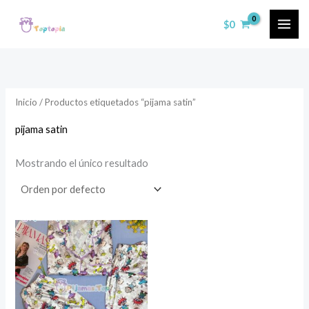
Ir
$
0
al
contenido
Inicio
/ Productos etiquetados “pijama satin”
pijama satin
Mostrando el único resultado