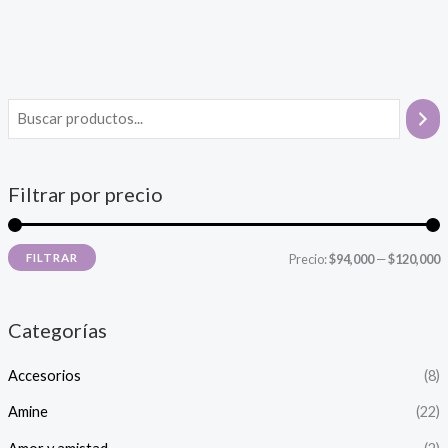
Filtrar por precio
P
P
FILTRAR
Precio:
$94,000
—
$120,000
r
r
e
e
Categorías
c
c
Accesorios
(8)
i
i
o
o
Amine
(22)