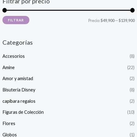
Filtrar por precio
P
P
FILTRAR
Precio:
$49,900
—
$139,900
r
r
e
e
Categorías
c
c
Accesorios
(8)
i
i
o
o
Amine
(22)
Amor y amistad
(2)
í
á
Bisutería Disney
(8)
n
x
capibara regalos
(2)
i
i
Figuras de Colección
(10)
o
o
Flores
(2)
Globos
(1)