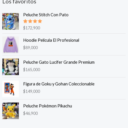
Los favoritos
Peluche Stitch Con Pato
Valorado
$
172,900
en
5.00
de 5
Hoodie Película El Profesional
$
89,000
Peluche Gato Lucifer Grande Premium
$
165,000
Figura de Goku y Gohan Coleccionable
$
149,000
Peluche Pokémon Pikachu
$
46,900