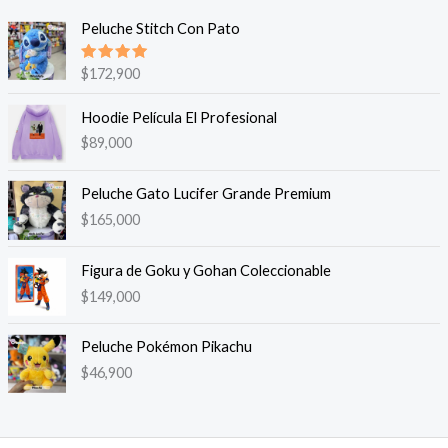
Peluche Stitch Con Pato
Valorado
$
172,900
en
5.00
de 5
Hoodie Película El Profesional
$
89,000
Peluche Gato Lucifer Grande Premium
$
165,000
Figura de Goku y Gohan Coleccionable
$
149,000
Peluche Pokémon Pikachu
$
46,900