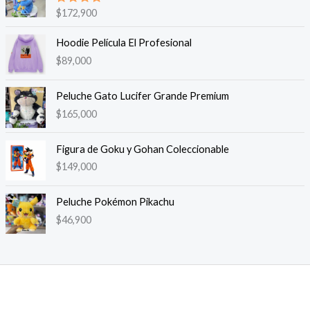
Valorado
$
172,900
en
5.00
de 5
Hoodie Película El Profesional
$
89,000
Peluche Gato Lucifer Grande Premium
$
165,000
Figura de Goku y Gohan Coleccionable
$
149,000
Peluche Pokémon Pikachu
$
46,900