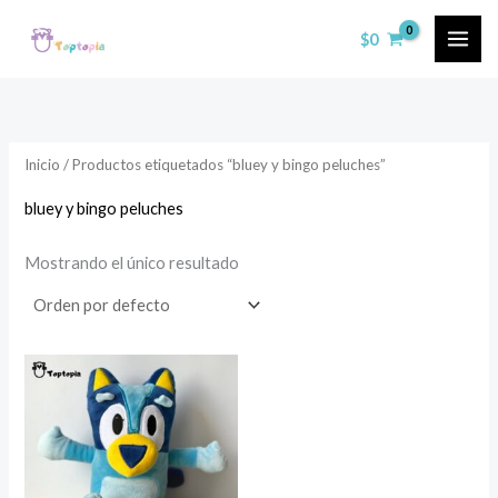
Ir
$
0
al
contenido
Inicio
/ Productos etiquetados “bluey y bingo peluches”
bluey y bingo peluches
Mostrando el único resultado