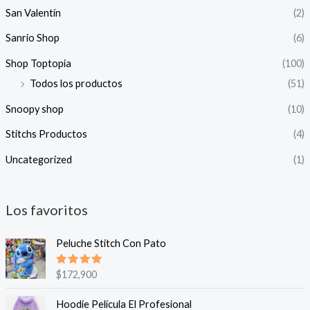
San Valentín
(2)
Sanrio Shop
(6)
Shop Toptopia
(100)
Todos los productos
(51)
Snoopy shop
(10)
Stitchs Productos
(4)
Uncategorized
(1)
Los favoritos
Peluche Stitch Con Pato
Valorado
$
172,900
en
5.00
de 5
Hoodie Película El Profesional