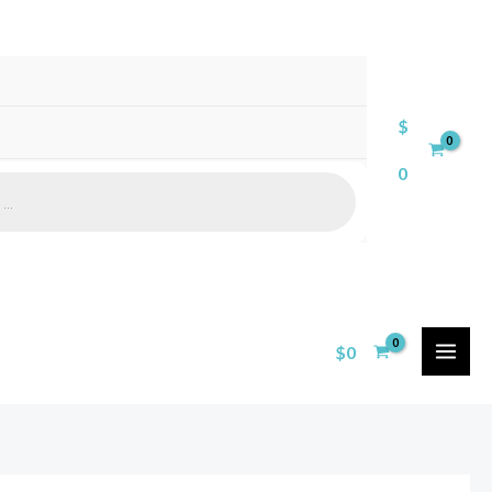
$
0
$
0