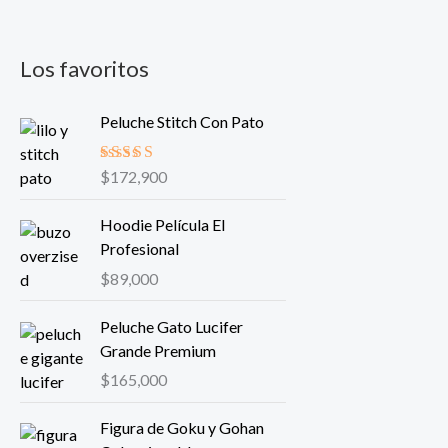
Los favoritos
Peluche Stitch Con Pato
Valorado
$
172,900
en
5.00
de
5
Hoodie Película El
Profesional
$
89,000
Peluche Gato Lucifer
Grande Premium
$
165,000
Figura de Goku y Gohan