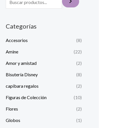
Categorías
Accesorios
(8)
Amine
(22)
Amor y amistad
(2)
Bisutería Disney
(8)
capibara regalos
(2)
Figuras de Colección
(10)
Flores
(2)
Globos
(1)