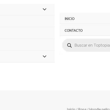
INICIO
CONTACTO
BÚSQUEDA
DE
PRODUCTOS
Inicio
/
Ropa
/ Hoodie pelícu