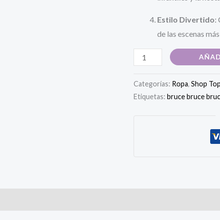
Estilo Divertido
:
de las escenas más 
Hoodie
AÑAD
película
de
Categorías:
Ropa
,
Shop Top
Etiquetas:
bruce bruce bru
Matilda
(Bruce,
bruce,
bruce)
cantidad