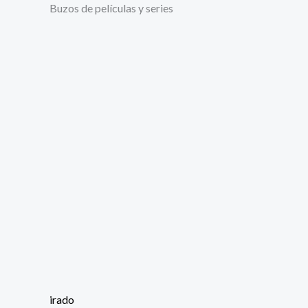
Buzos de películas y series
sional
RITO
rago
RITO