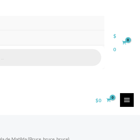
$
0
$
0
la de Matilda (Bruce, bruce, bruce)