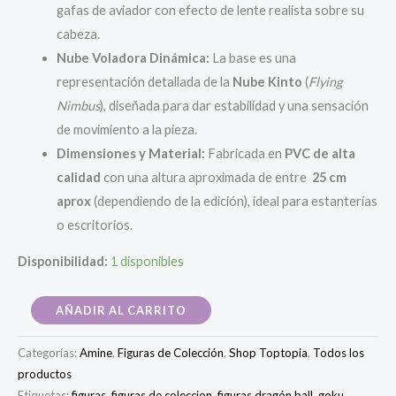
gafas de aviador con efecto de lente realista sobre su
cabeza.
Nube Voladora Dinámica:
La base es una
representación detallada de la
Nube Kinto
(
Flying
Nimbus
), diseñada para dar estabilidad y una sensación
de movimiento a la pieza.
Dimensiones y Material:
Fabricada en
PVC de alta
calidad
con una altura aproximada de entre
25 cm
aprox
(dependiendo de la edición), ideal para estanterías
o escritorios.
Disponibilidad:
1 disponibles
Figura
AÑADIR AL CARRITO
Goku
Categorías:
Amine
,
Figuras de Colección
,
Shop Toptopia
,
Todos los
Nube
productos
Coleccionable
Etiquetas:
figuras
,
figuras de coleccion
,
figuras dragón ball
,
goku