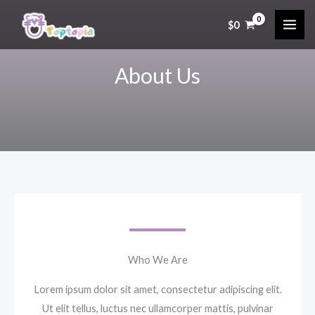
Ir
$
0
al
contenido
About Us
Who We Are​
Lorem ipsum dolor sit amet, consectetur adipiscing elit.
Ut elit tellus, luctus nec ullamcorper mattis, pulvinar